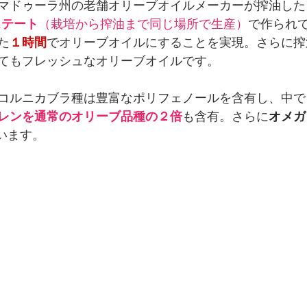
マドゥーラ州の老舗オリーブオイルメーカーが搾油した
ステート
（栽培から搾油まで同じ場所で生産）
で作られ
た
１時間
でオリーブオイルにすることを実現。さらに搾油
てもフレッシュなオリーブオイルです。
コルニカブラ種
は豊富な
ポリフェノール
を含有し、中で
レンを通常のオリーブ品種の２倍
も含有。さらに
オメガ
います。