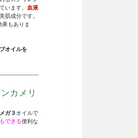
ています。
血液
美肌成分です。
効果
もありま
ブオイルを
ジンカメリ
メガ３
オイルで
もできる
便利な