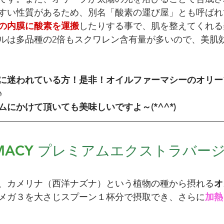
すい性質があるため、別名「酸素の運び屋」とも呼ばれ
の内膜に酸素を運搬
したりする事で、肌を整えてくれる
ルは
多品種の2倍
も
スクワレン
含有量が多いので、
美肌
に迷われている方！是非！オイルファーマシーのオリー
♪
にかけて頂いても美味しいですよ～(*^^*)
RMACY
プレミアムエクストラバー
、カメリナ（西洋ナズナ）という植物の種から摂れる
オ
メガ３を大さじスプーン１杯分で摂取でき、さらに
加熱