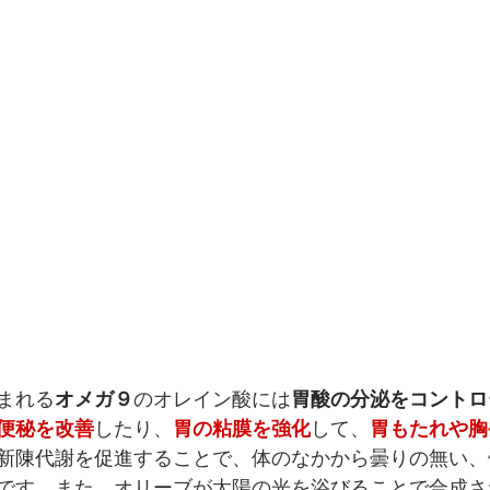
まれる
オメガ９
のオレイン酸には
胃酸の分泌をコントロ
便秘を改善
したり、
胃の粘膜を強化
して、
胃もたれや胸
新陳代謝を促進
することで、体のなかから曇りの無い、
です。また、オリーブが太陽の光を浴びることで合成さ