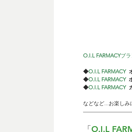
O.I.L FARMACY
ブラ
◆
O.I.L FARMACY  
◆
O.I.L FARMACY  
◆
O.I.L FARMACY  
などなど...お楽しみ
「
O.I.L FA