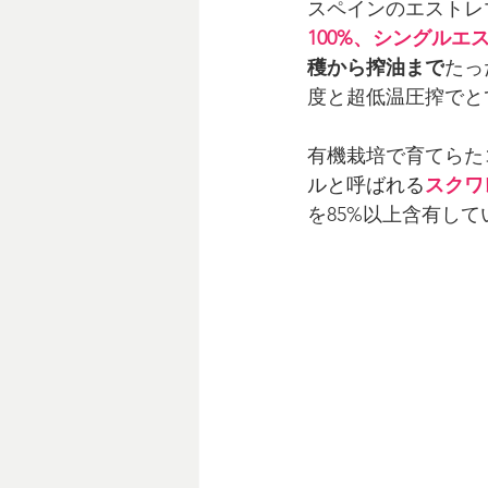
スペインのエストレ
100%、シングルエ
穫から搾油まで
たっ
度と超低温圧搾でと
有機栽培で育てらた
ルと呼ばれる
スクワ
を85%以上含有して