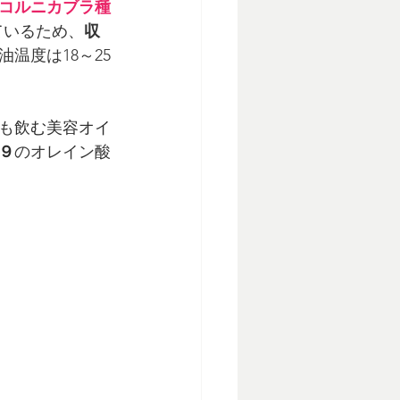
コルニカブラ種
ているため、
収
温度は18～25
も
飲む美容オイ
９
のオレイン酸