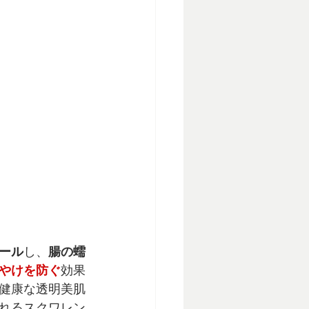
ール
し、
腸の蠕
やけを防ぐ
効果
健康な
透明美肌
れる
スクワレン