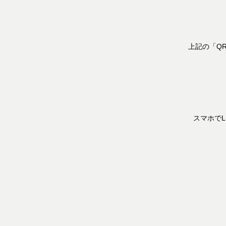
上記の「Q
スマホでL