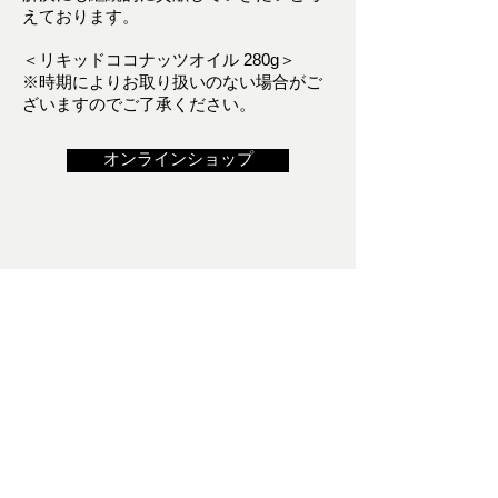
えております。
＜リキッドココナッツオイル 280g＞
※時期によりお取り扱いのない場合がご
ざいますのでご了承ください。
オンラインショップ
Contact Us
O.I.L. FARMACY
〒359-1141
埼玉県所沢市小手指町4-16-8
お問い合わせ
運営元のサンナチュラルズのお問い合わせフォームへ飛びます