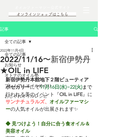
オイルファーマシー公式サイト
オンラインショップはこちら
記事
全ての記事
2022年11月4日
全ての記事
2022/11/16〜新宿伊勢丹
お知らせ
★OIL in LIFE
オトナのオイル塾
新宿伊勢丹本館地下２階ビューティア
プレミアムオイルめぐり
ポセカリー
にて
11月16日(水)~22(火)
まで
行われる美のイベント『
OIL in LIFE
』に
おしゃれオイルレシピ
サンナチュラルズ、
オイルファーマシ
ー
の人気オイルが出展されます✨
◆ 見つけよう！自分に合う食オイル＆
美容オイル