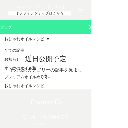
オイルファーマシー公式サイト
オンラインショップはこちら
ブログ
おしゃれオイルレシピ
全ての記事
近日公開予定
お知らせ
オトナのオイル塾
その他のカテゴリーの記事を見まし
ょう。
プレミアムオイルめぐり
おしゃれオイルレシピ
Contact Us
O.I.L. FARMACY
〒359-1141